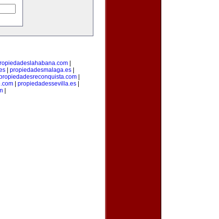
ropiedadeslahabana.com
|
es
|
propiedadesmalaga.es
|
propiedadesreconquista.com
|
o.com
|
propiedadessevilla.es
|
om
|