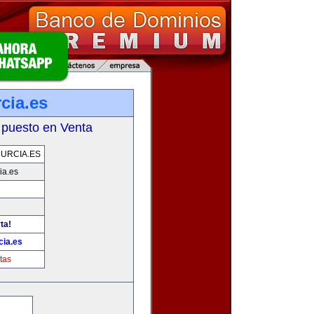
cia.es
 puesto en Venta
URCIA.ES
ia.es
ta!
ia.es
tas