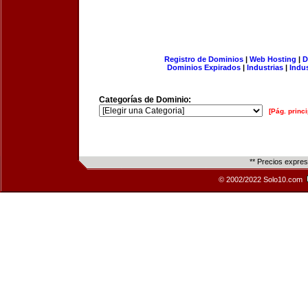
Registro de Dominios
|
Web Hosting
|
D
Dominios Expirados
|
Industrias
|
Indu
Categorías de Dominio:
[Pág. princi
** Precios expre
© 2002/2022 Solo10.com