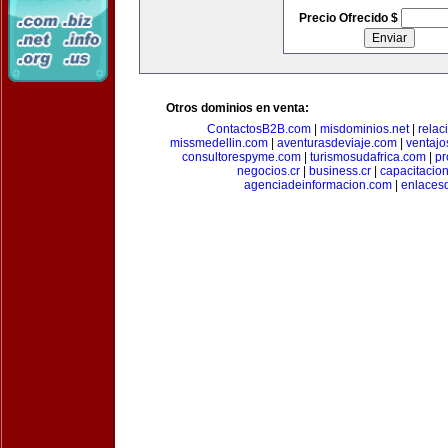
Precio Ofrecido $
Otros dominios en venta:
ContactosB2B.com
|
misdominios.net
|
rela
missmedellin.com
|
aventurasdeviaje.com
|
ventaj
consultorespyme.com
|
turismosudafrica.com
|
pr
negocios.cr
|
business.cr
|
capacitaci
agenciadeinformacion.com
|
enlaces