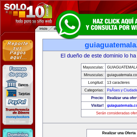
guiaguatemal
El dueño de este dominio lo ha
Mayusculas:
GUIAGUATEMAL
Minusculas:
guiaguatemala.c
Longitud:
13 caracteres
Categorias:
PaÃ­ses y Ciudad
Precio:
Realizar una ofer
Visitar!
guiaguatemala.
Serán consideradas ofer
Realizar una Oferta