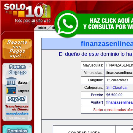
finanzasenline
El dueño de este dominio lo ha
Mayusculas:
FINANZASENLI
Minusculas:
finanzasenlinea
Longitud:
15 caracteres
Categorias:
Sin Clasificar
Precio:
$6,500.00
Visitar!
finanzasenline
Serán consideradas ofer
R