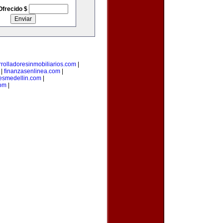
Ofrecido $
rolladoresinmobiliarios.com
|
|
finanzasenlinea.com
|
esmedellin.com
|
com
|