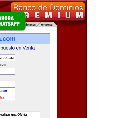
a.com
 puesto en Venta
NEA.COM
.com
a.com
tas
ealizar una Oferta