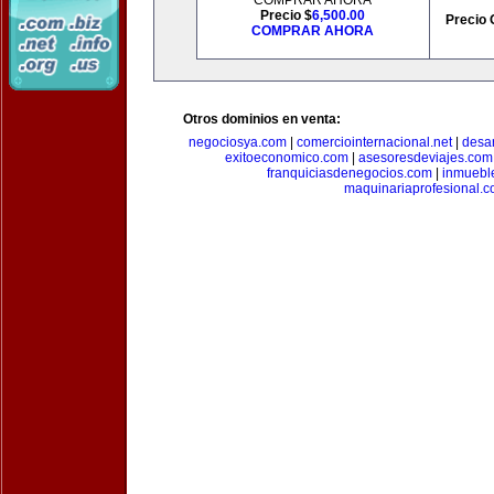
COMPRAR AHORA
Precio $
6,500.00
Precio 
COMPRAR AHORA
Otros dominios en venta:
negociosya.com
|
comerciointernacional.net
|
desar
exitoeconomico.com
|
asesoresdeviajes.com
franquiciasdenegocios.com
|
inmuebl
maquinariaprofesional.