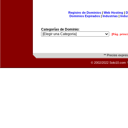
Registro de Dominios
|
Web Hosting
|
D
Dominios Expirados
|
Industrias
|
Indu
Categorías de Dominio:
[Pág. princi
** Precios expre
© 2002/2022 Solo10.com